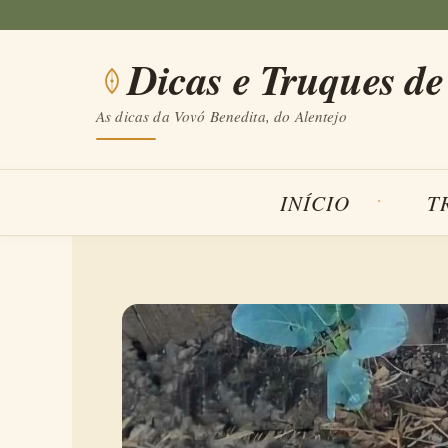
Saltar
para
Dicas e Truques de
o
conteúdo
As dicas da Vovó Benedita, do Alentejo
INÍCIO
T