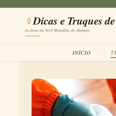
Saltar
para
Dicas e Truques de
o
conteúdo
As dicas da Vovó Benedita, do Alentejo
INÍCIO
T