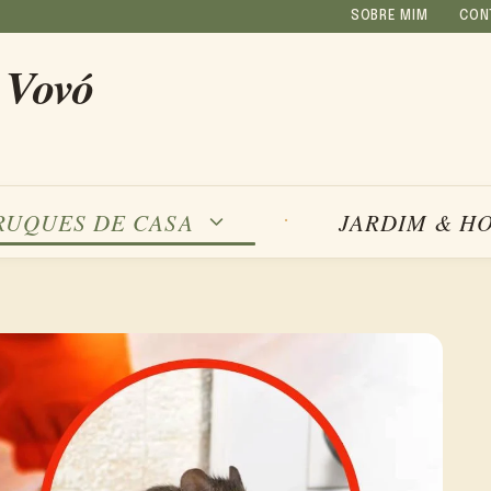
SOBRE MIM
CON
 Vovó
RUQUES DE CASA
JARDIM & H