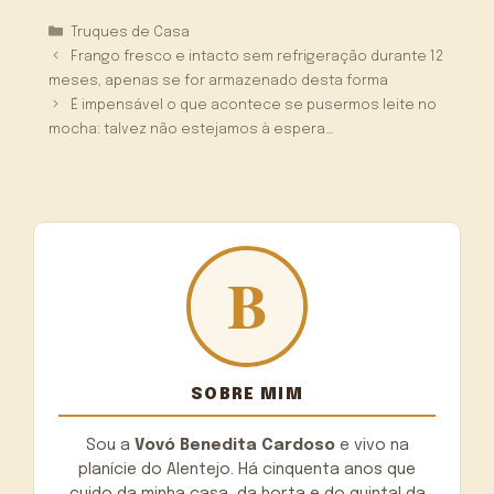
Categorias
Truques de Casa
Frango fresco e intacto sem refrigeração durante 12
meses, apenas se for armazenado desta forma
É impensável o que acontece se pusermos leite no
mocha: talvez não estejamos à espera…
SOBRE MIM
Sou a
Vovó Benedita Cardoso
e vivo na
planície do Alentejo. Há cinquenta anos que
cuido da minha casa, da horta e do quintal da