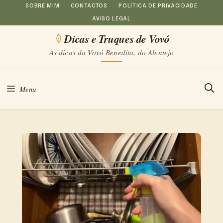
Saltar
SOBRE MIM
CONTACTOS
POLÍTICA DE PRIVACIDADE
AVISO LEGAL
para
Dicas e Truques de Vovó
o
As dicas da Vovó Benedita, do Alentejo
conteúdo
Menu