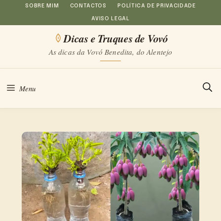
Saltar
SOBRE MIM
CONTACTOS
POLÍTICA DE PRIVACIDADE
AVISO LEGAL
para
Dicas e Truques de Vovó
o
As dicas da Vovó Benedita, do Alentejo
conteúdo
Menu