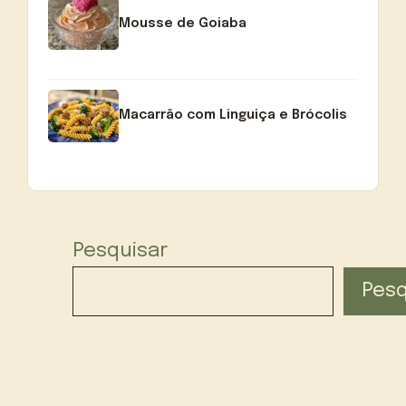
Mousse de Goiaba
Macarrão com Linguiça e Brócolis
Pesquisar
Pesq