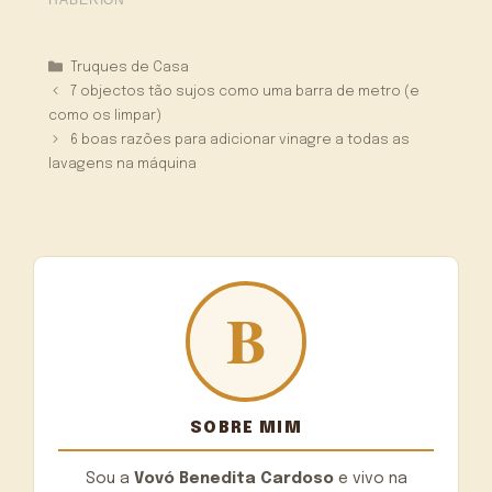
Categorias
Truques de Casa
7 objectos tão sujos como uma barra de metro (e
como os limpar)
6 boas razões para adicionar vinagre a todas as
lavagens na máquina
SOBRE MIM
Sou a
Vovó Benedita Cardoso
e vivo na