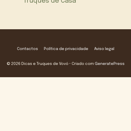
Truques de Casa
Contactos
Política de privacidade
Aviso legal
© 2026 Dicas e Truques de Vovó
• Criado com
GeneratePress