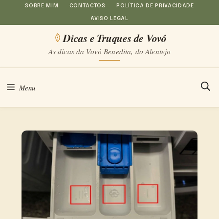
Saltar
SOBRE MIM
CONTACTOS
POLÍTICA DE PRIVACIDADE
AVISO LEGAL
para
Dicas e Truques de Vovó
o
As dicas da Vovó Benedita, do Alentejo
conteúdo
Menu