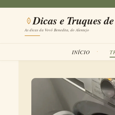
Saltar
para
Dicas e Truques de
o
conteúdo
As dicas da Vovó Benedita, do Alentejo
INÍCIO
T