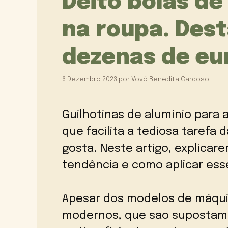
Deito bolas de
na roupa. Des
dezenas de eu
6 Dezembro 2023
por
Vovó Benedita Cardoso
Guilhotinas de alumínio para 
que facilita a tediosa tarefa
gosta. Neste artigo, explicar
tendência e como aplicar es
Apesar dos modelos de máquin
modernos, que são supostame