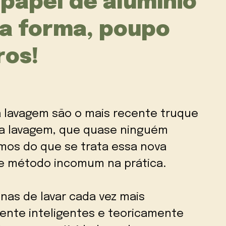
 papel de alumínio
ta forma, poupo
ros!
a lavagem são o mais recente truque
 da lavagem, que quase ninguém
emos do que se trata essa nova
se método incomum na prática.
as de lavar cada vez mais
nte inteligentes e teoricamente