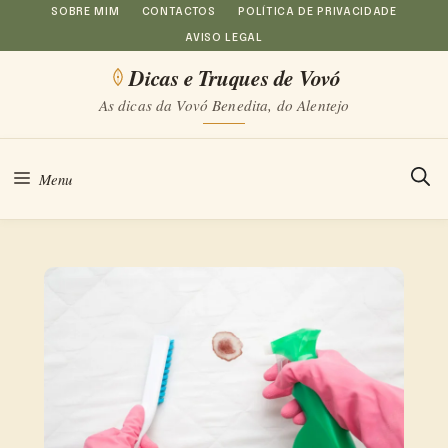
Saltar
SOBRE MIM
CONTACTOS
POLÍTICA DE PRIVACIDADE
AVISO LEGAL
para
Dicas e Truques de Vovó
o
As dicas da Vovó Benedita, do Alentejo
conteúdo
Menu