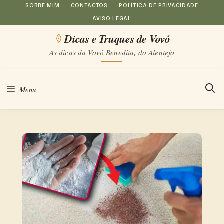
Saltar
SOBRE MIM
CONTACTOS
POLÍTICA DE PRIVACIDADE
AVISO LEGAL
para
Dicas e Truques de Vovó
o
As dicas da Vovó Benedita, do Alentejo
conteúdo
Menu