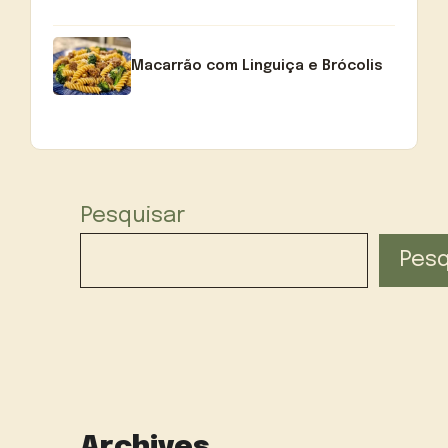
Macarrão com Linguiça e Brócolis
Pesquisar
Pesq
Archives