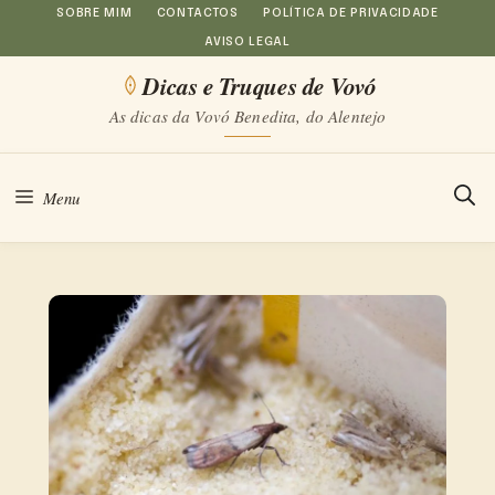
Saltar
SOBRE MIM
CONTACTOS
POLÍTICA DE PRIVACIDADE
AVISO LEGAL
para
Dicas e Truques de Vovó
o
As dicas da Vovó Benedita, do Alentejo
conteúdo
Menu