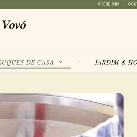
SOBRE MIM
CON
 Vovó
RUQUES DE CASA
JARDIM & H