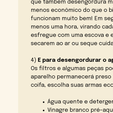
que também desengordura mui
menos econômico do que o b
funcionam muito bem! Em segu
menos uma hora, virando cada 
esfregue com uma escova e enx
secarem ao ar ou seque cui
4)
E para desengordurar o a
Os filtros e algumas peças p
aparelho permanecerá preso à
coifa, escolha suas armas eco
Água quente e deterge
Vinagre branco pré-aq