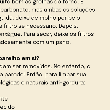
to bem as grelhas do forno. É
icarbonato, mas ambas as soluções
ida, deixe de molho por pelo
filtro se necessário. Depois,
águe. Para secar, deixe os filtros
dadosamente com um pano.
parelho em si?
odem ser removidos. No entanto, o
 parede! Então, para limpar sua
lógicas e naturais anti-gordura:
nte
uecido