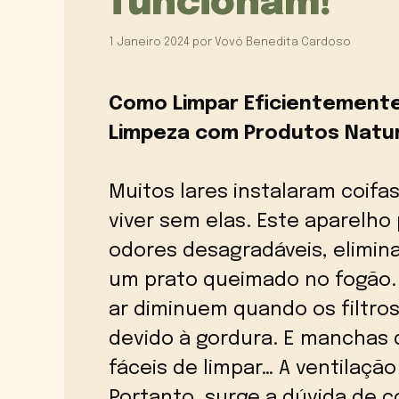
funcionam!
1 Janeiro 2024
por
Vovó Benedita Cardoso
Como Limpar Eficientemente 
Limpeza com Produtos Natur
Muitos lares instalaram coifa
viver sem elas. Este aparelho
odores desagradáveis, elimi
um prato queimado no fogão. 
ar diminuem quando os filtros
devido à gordura. E manchas 
fáceis de limpar… A ventilaçã
Portanto, surge a dúvida de c