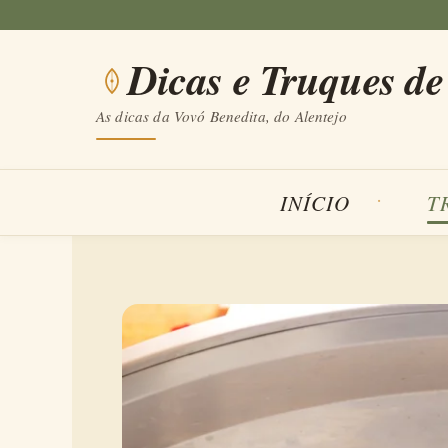
Saltar
para
Dicas e Truques de
o
conteúdo
As dicas da Vovó Benedita, do Alentejo
INÍCIO
T