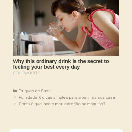
Categorias
Truques de Casa
Humidade: 6 dicas simples para a banir da sua casa
Como é que lavo o meu edredão na máquina?