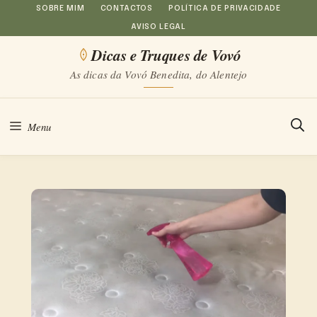
Saltar
SOBRE MIM
CONTACTOS
POLÍTICA DE PRIVACIDADE
AVISO LEGAL
para
Dicas e Truques de Vovó
o
As dicas da Vovó Benedita, do Alentejo
conteúdo
Menu