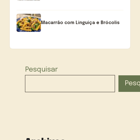
Macarrão com Linguiça e Brócolis
Pesquisar
Pesq