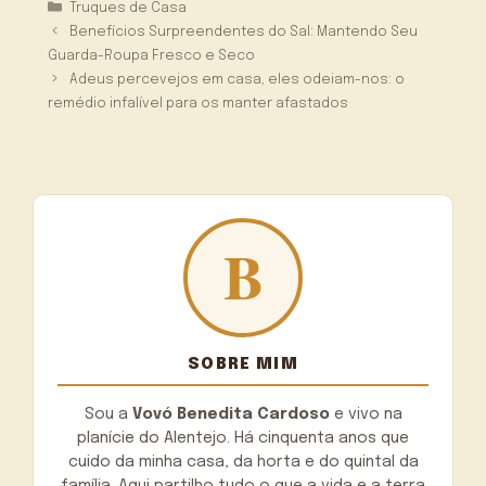
Categorias
Truques de Casa
Benefícios Surpreendentes do Sal: Mantendo Seu
Guarda-Roupa Fresco e Seco
Adeus percevejos em casa, eles odeiam-nos: o
remédio infalível para os manter afastados
SOBRE MIM
Sou a
Vovó Benedita Cardoso
e vivo na
planície do Alentejo. Há cinquenta anos que
cuido da minha casa, da horta e do quintal da
família. Aqui partilho tudo o que a vida e a terra