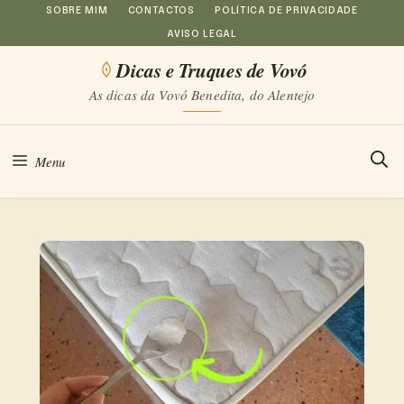
Saltar
SOBRE MIM
CONTACTOS
POLÍTICA DE PRIVACIDADE
AVISO LEGAL
para
Dicas e Truques de Vovó
o
As dicas da Vovó Benedita, do Alentejo
conteúdo
Menu