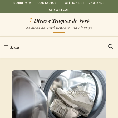
Saltar
SOBRE MIM
CONTACTOS
POLÍTICA DE PRIVACIDADE
AVISO LEGAL
para
Dicas e Truques de Vovó
o
As dicas da Vovó Benedita, do Alentejo
conteúdo
Menu