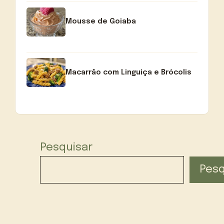
Mousse de Goiaba
Macarrão com Linguiça e Brócolis
Pesquisar
Pesq