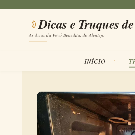
Saltar
para
Dicas e Truques de
o
conteúdo
As dicas da Vovó Benedita, do Alentejo
INÍCIO
T