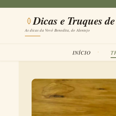
Saltar
para
Dicas e Truques de
o
conteúdo
As dicas da Vovó Benedita, do Alentejo
INÍCIO
T