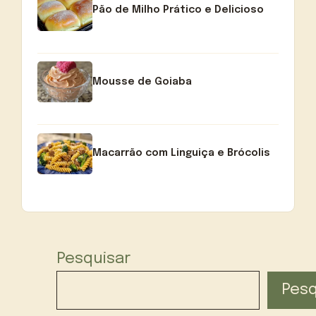
Pão de Milho Prático e Delicioso
Mousse de Goiaba
Macarrão com Linguiça e Brócolis
Pesquisar
Pesq