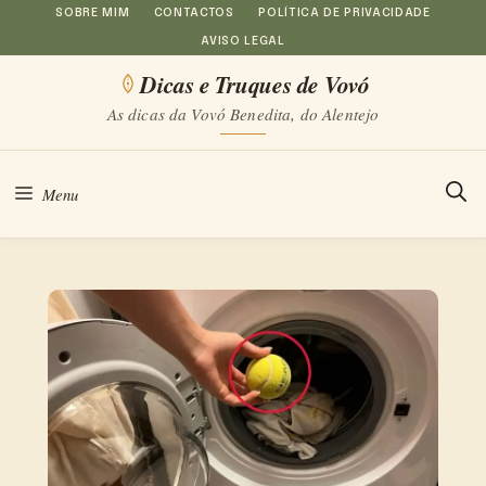
Saltar
SOBRE MIM
CONTACTOS
POLÍTICA DE PRIVACIDADE
AVISO LEGAL
para
Dicas e Truques de Vovó
o
As dicas da Vovó Benedita, do Alentejo
conteúdo
Menu