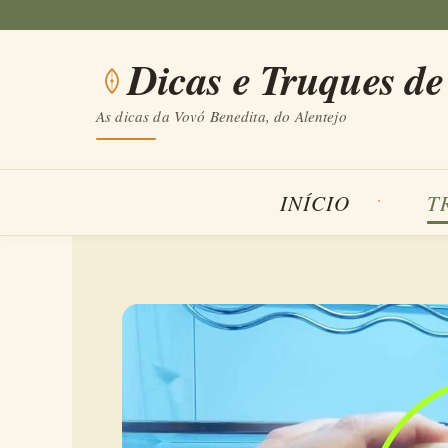
Saltar
para
Dicas e Truques de
o
conteúdo
As dicas da Vovó Benedita, do Alentejo
INÍCIO
T