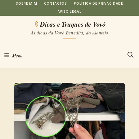
Saltar
SOBRE MIM
CONTACTOS
POLÍTICA DE PRIVACIDADE
AVISO LEGAL
para
Dicas e Truques de Vovó
o
As dicas da Vovó Benedita, do Alentejo
conteúdo
Menu