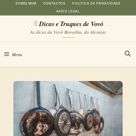
Saltar
SOBRE MIM
CONTACTOS
POLÍTICA DE PRIVACIDADE
AVISO LEGAL
para
Dicas e Truques de Vovó
o
As dicas da Vovó Benedita, do Alentejo
conteúdo
Menu