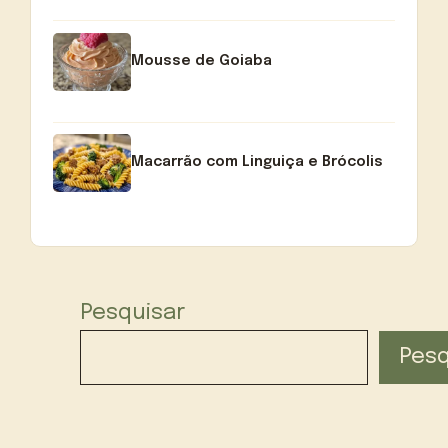
Mousse de Goiaba
Macarrão com Linguiça e Brócolis
Pesquisar
Pesq