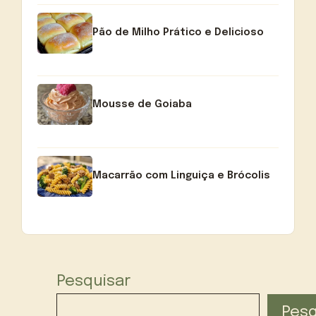
Pão de Milho Prático e Delicioso
Mousse de Goiaba
Macarrão com Linguiça e Brócolis
Pesquisar
Pesq