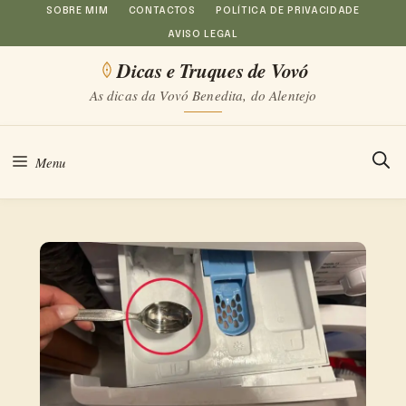
Saltar
SOBRE MIM
CONTACTOS
POLÍTICA DE PRIVACIDADE
AVISO LEGAL
para
Dicas e Truques de Vovó
o
As dicas da Vovó Benedita, do Alentejo
conteúdo
Menu