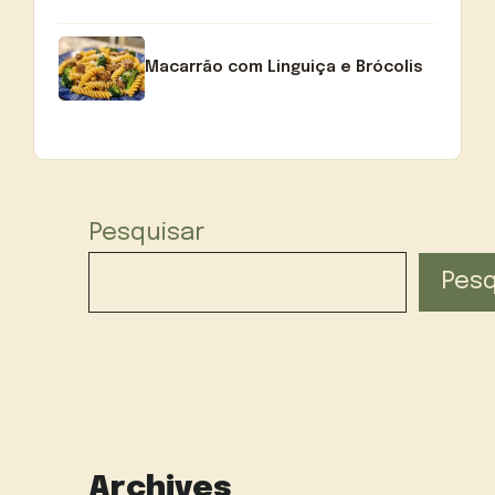
Macarrão com Linguiça e Brócolis
Pesquisar
Pesq
Archives