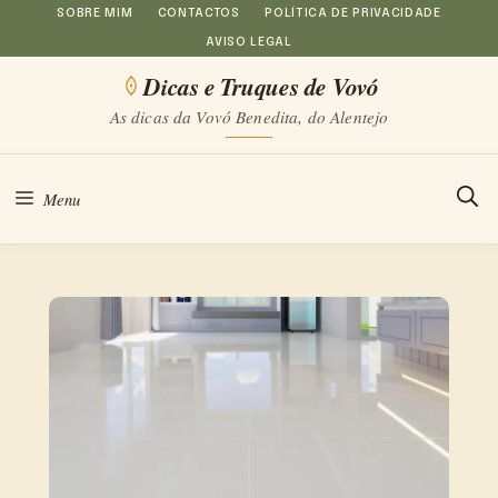
Saltar
SOBRE MIM
CONTACTOS
POLÍTICA DE PRIVACIDADE
AVISO LEGAL
para
Dicas e Truques de Vovó
o
As dicas da Vovó Benedita, do Alentejo
conteúdo
Menu