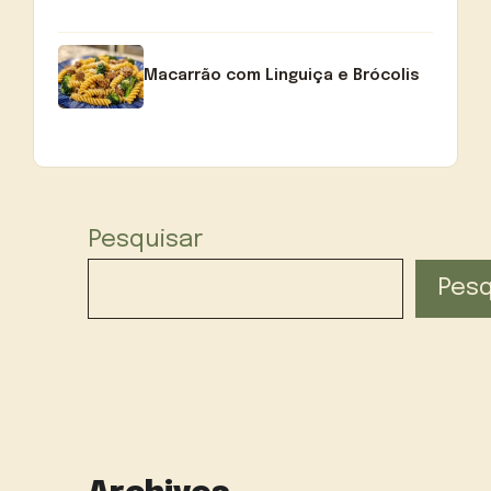
Macarrão com Linguiça e Brócolis
Pesquisar
Pesq