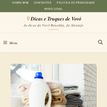
Saltar
SOBRE MIM
CONTACTOS
POLÍTICA DE PRIVACIDADE
AVISO LEGAL
para
Dicas e Truques de Vovó
o
As dicas da Vovó Benedita, do Alentejo
conteúdo
Menu