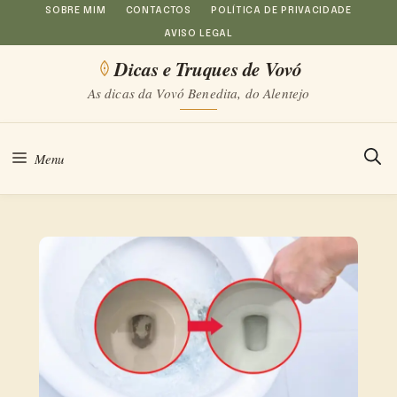
Saltar
SOBRE MIM
CONTACTOS
POLÍTICA DE PRIVACIDADE
AVISO LEGAL
para
Dicas e Truques de Vovó
o
As dicas da Vovó Benedita, do Alentejo
conteúdo
Menu