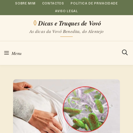
Saltar
SOBRE MIM
CONTACTOS
POLÍTICA DE PRIVACIDADE
AVISO LEGAL
para
Dicas e Truques de Vovó
o
As dicas da Vovó Benedita, do Alentejo
conteúdo
Menu