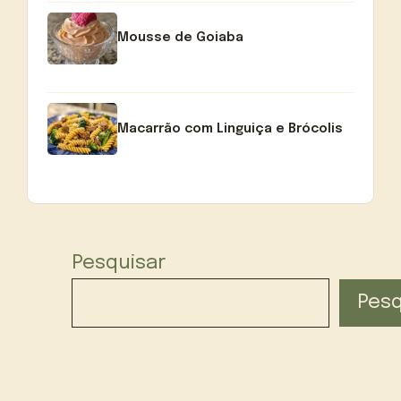
Mousse de Goiaba
Macarrão com Linguiça e Brócolis
Pesquisar
Pesq