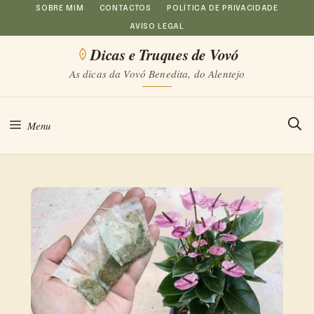
Saltar
SOBRE MIM
CONTACTOS
POLÍTICA DE PRIVACIDADE
AVISO LEGAL
para
Dicas e Truques de Vovó
o
As dicas da Vovó Benedita, do Alentejo
conteúdo
Menu