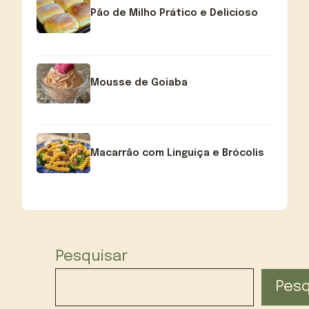
Pão de Milho Prático e Delicioso
Mousse de Goiaba
Macarrão com Linguiça e Brócolis
Pesquisar
Pesq