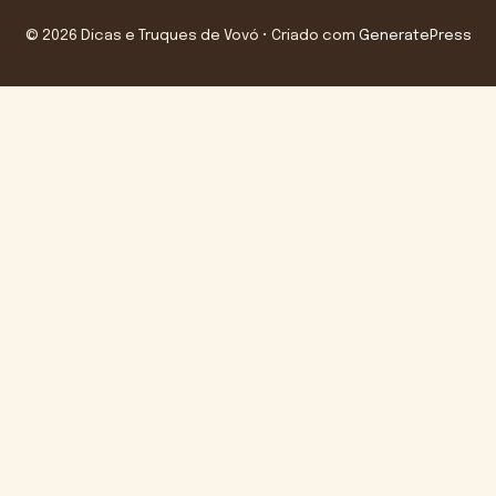
© 2026 Dicas e Truques de Vovó
• Criado com
GeneratePress