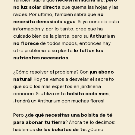
También sabrá que
necesita mucha luz, pero
no luz solar directa
que quema las hojas y las
raíces. Por último, también sabrá que
no
necesita demasiada agua
. Si ya conocía esta
información y, por lo tanto, cree que ha
cuidado bien de la planta, pero su
Anthurium
no florece
de todos modos, entonces hay
otro problema: a su planta
le faltan los
nutrientes necesarios
.
¿Cómo resolver el problema? Con
¡un abono
natural
! Hoy te vamos a desvelar el secreto
que sólo los más expertos en jardinería
conocen. Si utiliza esta
bolsita cada mes
,
¡tendrá un Anthurium con muchas flores!
Pero
¿de qué necesitas una bolsita de té
para abonar tu tierra
? Ahora te lo decimos:
hablemos
de las bolsitas de té.
¿Cómo