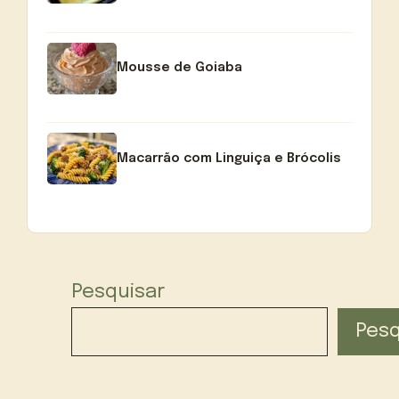
Mousse de Goiaba
Macarrão com Linguiça e Brócolis
Pesquisar
Pesq