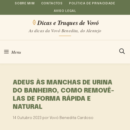
Saltar
SOBRE MIM
CONTACTOS
POLÍTICA DE PRIVACIDADE
AVISO LEGAL
para
Dicas e Truques de Vovó
o
As dicas da Vovó Benedita, do Alentejo
conteúdo
Menu
ADEUS ÀS MANCHAS DE URINA
DO BANHEIRO, COMO REMOVÊ-
LAS DE FORMA RÁPIDA E
NATURAL
14 Outubro 2023
por
Vovó Benedita Cardoso