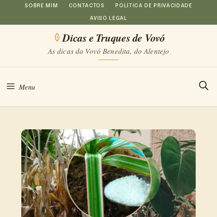
Saltar
SOBRE MIM
CONTACTOS
POLÍTICA DE PRIVACIDADE
AVISO LEGAL
para
Dicas e Truques de Vovó
o
As dicas da Vovó Benedita, do Alentejo
conteúdo
Menu