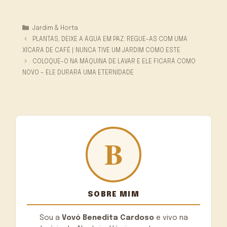
Categorias
Jardim & Horta
PLANTAS, DEIXE A ÁGUA EM PAZ: REGUE-AS COM UMA
XÍCARA DE CAFÉ | NUNCA TIVE UM JARDIM COMO ESTE
COLOQUE-O NA MÁQUINA DE LAVAR E ELE FICARÁ COMO
NOVO – ELE DURARÁ UMA ETERNIDADE
SOBRE MIM
Sou a
Vovó Benedita Cardoso
e vivo na