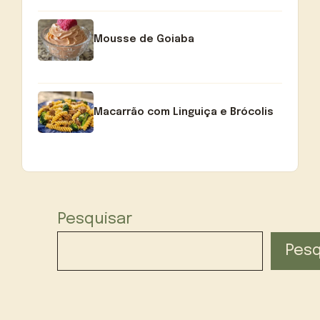
Mousse de Goiaba
Macarrão com Linguiça e Brócolis
Pesquisar
Pesq