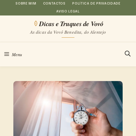
Saltar
SOBRE MIM
CONTACTOS
POLÍTICA DE PRIVACIDADE
AVISO LEGAL
para
Dicas e Truques de Vovó
o
As dicas da Vovó Benedita, do Alentejo
conteúdo
Menu