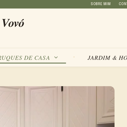
SOBRE MIM
CON
 Vovó
RUQUES DE CASA
JARDIM & H