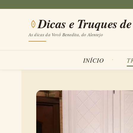
Saltar
para
Dicas e Truques de
o
conteúdo
As dicas da Vovó Benedita, do Alentejo
INÍCIO
T