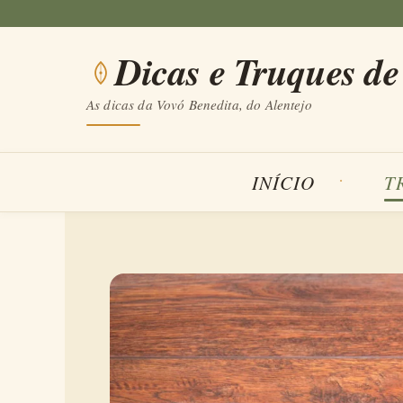
Saltar
para
Dicas e Truques de
o
conteúdo
As dicas da Vovó Benedita, do Alentejo
INÍCIO
T