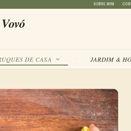
SOBRE MIM
CON
 Vovó
RUQUES DE CASA
JARDIM & H