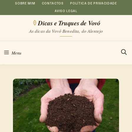
Saltar
SOBRE MIM
CONTACTOS
POLÍTICA DE PRIVACIDADE
AVISO LEGAL
para
Dicas e Truques de Vovó
o
As dicas da Vovó Benedita, do Alentejo
conteúdo
Menu