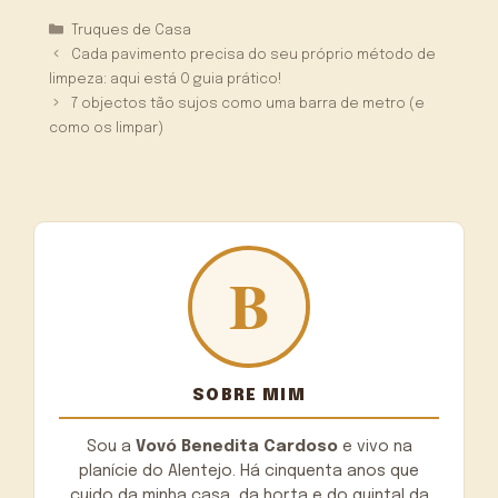
Categorias
Truques de Casa
Cada pavimento precisa do seu próprio método de
limpeza: aqui está O guia prático!
7 objectos tão sujos como uma barra de metro (e
como os limpar)
SOBRE MIM
Sou a
Vovó Benedita Cardoso
e vivo na
planície do Alentejo. Há cinquenta anos que
cuido da minha casa, da horta e do quintal da