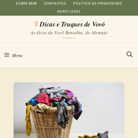
Saltar
SOBRE MIM
CONTACTOS
POLÍTICA DE PRIVACIDADE
AVISO LEGAL
para
Dicas e Truques de Vovó
o
As dicas da Vovó Benedita, do Alentejo
conteúdo
Menu