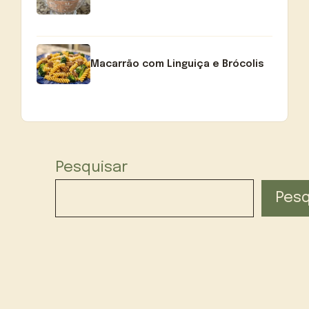
Macarrão com Linguiça e Brócolis
Pesquisar
Pesq