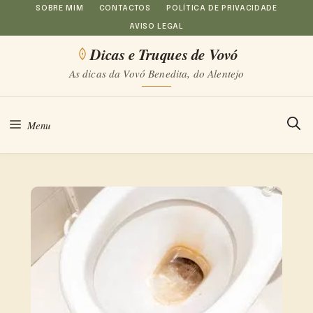
Saltar
SOBRE MIM
CONTACTOS
POLÍTICA DE PRIVACIDADE
AVISO LEGAL
para
Dicas e Truques de Vovó
o
As dicas da Vovó Benedita, do Alentejo
conteúdo
Menu