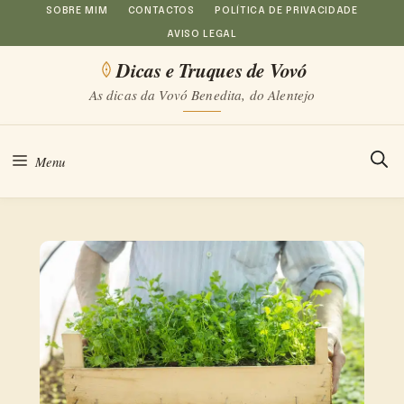
Saltar
SOBRE MIM
CONTACTOS
POLÍTICA DE PRIVACIDADE
AVISO LEGAL
para
Dicas e Truques de Vovó
o
As dicas da Vovó Benedita, do Alentejo
conteúdo
Menu