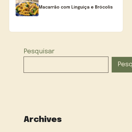
Macarrão com Linguiça e Brócolis
Pesquisar
Pesq
Archives