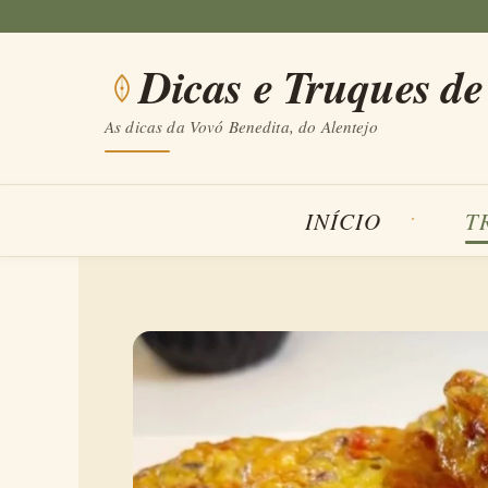
Saltar
para
Dicas e Truques de
o
conteúdo
As dicas da Vovó Benedita, do Alentejo
INÍCIO
T