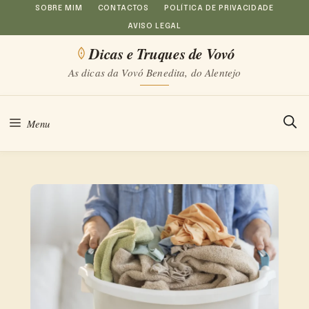
Saltar
SOBRE MIM
CONTACTOS
POLÍTICA DE PRIVACIDADE
AVISO LEGAL
para
Dicas e Truques de Vovó
o
As dicas da Vovó Benedita, do Alentejo
conteúdo
Menu