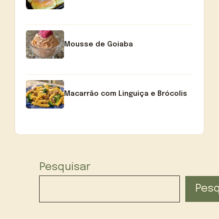
Mousse de Goiaba
Macarrão com Linguiça e Brócolis
Pesquisar
Pesq